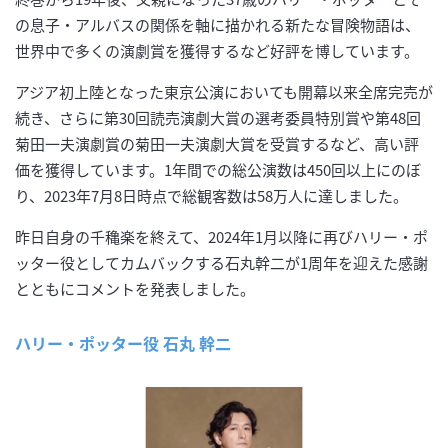
の息子・アルバスの関係を軸に描かれる新たな冒険物語は、
世界中で多くの演劇賞を獲得するなど好評を博しています。
アジア初上陸となった東京公演においても開幕以来全席完売が
続き、さらに第30回読売演劇大賞の選考委員特別賞や第48回
菊田一夫演劇賞の菊田一夫演劇大賞を受賞するなど、高い評
価を獲得しています。1年間での総公演数は450回以上にのぼ
り、2023年7月8日時点で総観客数は58万人に達しました。
昨日自身の千穐楽を終えて、2024年1月以降に再びハリー・ポ
ッター役としてカムバックする石丸幹二が1周年を迎えた感謝
とともにコメントを発表しました。
ハリー・ポッター役 石丸 幹二