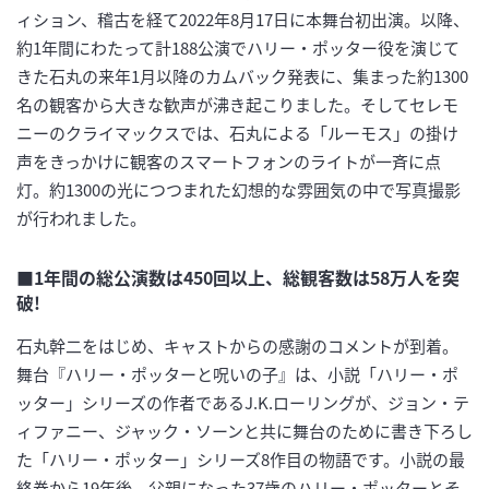
ィション、稽古を経て2022年8月17日に本舞台初出演。以降、
約1年間にわたって計188公演でハリー・ポッター役を演じて
きた石丸の来年1月以降のカムバック発表に、集まった約1300
名の観客から大きな歓声が沸き起こりました。そしてセレモ
ニーのクライマックスでは、石丸による「ルーモス」の掛け
声をきっかけに観客のスマートフォンのライトが一斉に点
灯。約1300の光につつまれた幻想的な雰囲気の中で写真撮影
が行われました。
■1年間の総公演数は450回以上、総観客数は58万人を突
破!
石丸幹二をはじめ、キャストからの感謝のコメントが到着。
舞台『ハリー・ポッターと呪いの子』は、小説「ハリー・ポ
ッター」シリーズの作者であるJ.K.ローリングが、ジョン・テ
ィファニー、ジャック・ソーンと共に舞台のために書き下ろし
た「ハリー・ポッター」シリーズ8作目の物語です。小説の最
終巻から19年後、父親になった37歳のハリー・ポッターとそ