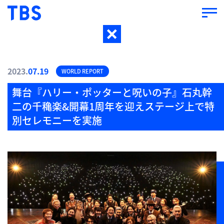
2023.
07.19
WORLD REPORT
舞台『ハリー・ポッターと呪いの子』石丸幹
二の千穐楽&開幕1周年を迎えステージ上で特
別セレモニーを実施