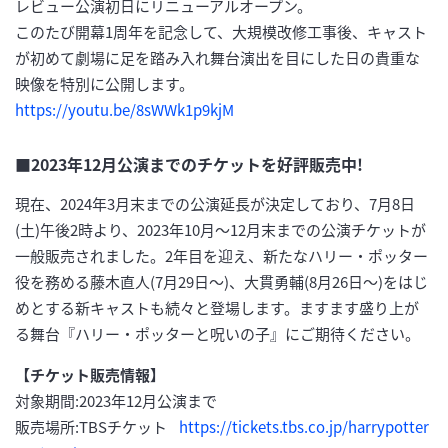
レビュー公演初日にリニューアルオープン。
このたび開幕1周年を記念して、大規模改修工事後、キャスト
が初めて劇場に足を踏み入れ舞台演出を目にした日の貴重な
映像を特別に公開します。
https://youtu.be/8sWWk1p9kjM
■2023年12月公演までのチケットを好評販売中!
現在、2024年3月末までの公演延長が決定しており、7月8日
(土)午後2時より、2023年10月～12月末までの公演チケットが
一般販売されました。2年目を迎え、新たなハリー・ポッター
役を務める藤木直人(7月29日～)、大貫勇輔(8月26日～)をはじ
めとする新キャストも続々と登場します。ますます盛り上が
る舞台『ハリー・ポッターと呪いの子』にご期待ください。
【チケット販売情報】
対象期間:2023年12月公演まで
販売場所:TBSチケット
https://tickets.tbs.co.jp/harrypotter