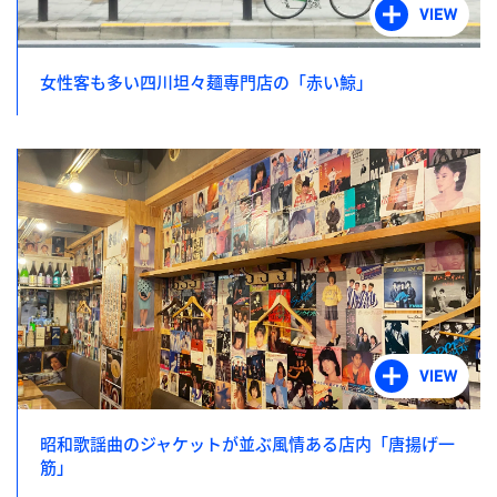
女性客も多い四川坦々麺専門店の「赤い鯨」
昭和歌謡曲のジャケットが並ぶ風情ある店内「唐揚げ一
筋」