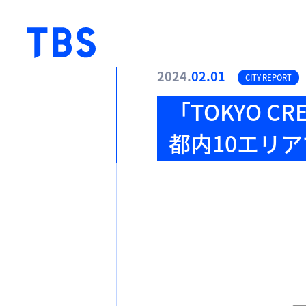
2024.
02.01
CITY REPORT
「TOKYO CR
都内10エリ