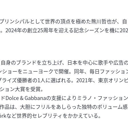
リンシパルとして世界の頂点を極めた熊川哲也が、自ら芸術
立。2024年の創立25周年を迎える記念シーズンを機に2023年
中に自身のブランドを立ち上げ、日本を中心に歌手や広告の
ンショーをニューヨークで開催。同年、毎日ファッション
VMHプライズ優勝者の1人に選ばれる。2021年、東京オ
ション大賞を受賞。
ドDolce & Gabbanaの支援によりミラノ・ファッ
作品は、大胆にフリルをあしらった独特のボリューム感
th、Björkなど世界的セレブリティをかかえている。