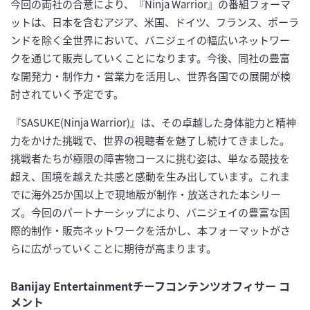
今回の両社の合意により、『Ninja Warrior』の番組フォーマ
ットは、日本を含むアジア、米国、ドイツ、フランス、ポーラ
ンドを除く全世界において、バニジェイの幅広いネットワー
クを通じて販売していくことになります。今後、同社の豊富
な開発力・制作力・営業力を活用し、世界各国での展開が検
討されていく予定です。
『SASUKE(Ninja Warrior)』は、その卓越した身体能力と精神
力をかけた挑戦で、世界の視聴者を魅了し続けてきました。
挑戦者たちが極限の障害物コースに挑む姿は、単なる競技を
超え、国境を越えた共感と感動を生み出しています。これま
でに海外25か国以上で現地版が制作・放送された本シリー
ズ。今回のパートナーシップにより、バニジェイの豊富な国
際的制作・販売ネットワークを活かし、本フォーマットがさ
らに広がっていくことに期待が高まります。
Banijay Entertainmentチーフコンテンツオフィサー コ
メント