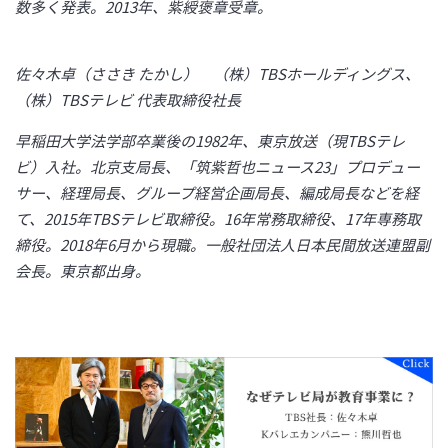
数多く発表。2013年、紫綬褒章受章。
佐々木卓（ささき たかし） （株）TBSホールディングス、
（株）TBSテレビ 代表取締役社長
早稲田大学法学部卒業後の1982年、東京放送（現TBSテレ
ビ）入社。北京支局長、「筑紫哲也ニュース23」プロデュー
サー、経理局長、グループ経営企画局長、編成局長などを経
て、2015年TBSテレビ取締役。16年常務取締役、17年専務取
締役。2018年6月から現職。一般社団法人日本民間放送連盟副
会長。東京都出身。