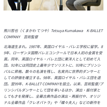
熊川哲也（くまかわ てつや）Tetsuya Kumakawa K-BALLET
COMPANY 芸術監督
北海道生まれ。1987年、英国ロイヤル・バレエ学校に留学。8
9年、ローザンヌ国際バレエコンクールで日本人初の金賞を受
賞。同年、英国ロイヤル・バレエ団に東洋人として初めて入
団。91年には同団史上最年少でソリストに、93年にプリンシ
パルに昇格。数々の名演を残し、名実共に世界的ダンサーと
しての評価を確立する。98年、英国ロイヤル・バレエ団を退
団。翌99年、K-BALLET COMPANYを設立。以来、芸術監督/プ
リンシパルダンサーとして団を率いるほか、演出・振付家と
しても才を発揮し、全幕古典作品の演出・再振付や、オリジ
ナル全幕作品「クレオパトラ」や「蝶々夫人」などの新作を