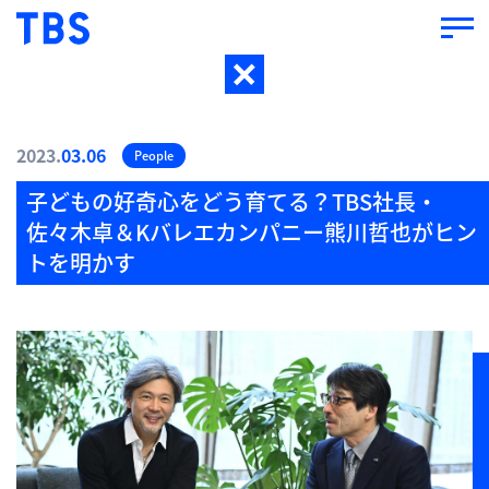
2023.
03.06
People
子どもの好奇心をどう育てる？TBS社長・
佐々木卓＆Kバレエカンパニー熊川哲也がヒン
トを明かす