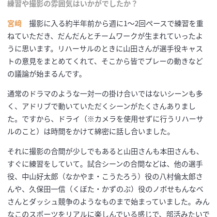
練習や撮影の雰囲気はいかがでしたか？
宮﨑
撮影に入る約半年前から週に1～2回ペースで練習を重
ねていただき、だんだんとチームワークが生まれていったよ
うに思います。リハーサルのときに山田さんが選手役キャス
トの意見をまとめてくれて、そこから皆でプレーの動きなど
の議論が始まるんです。
通常のドラマのような一対一の掛け合いではないシーンも多
く、アドリブで動いていただくシーンがたくさんありまし
た。ですから、ドライ（※カメラを使用せずに行うリハーサ
ルのこと）は時間をかけて綿密に話し合いました。
それに撮影の合間が少しでもあると山田さんも本田さんも、
すぐに練習をしていて。試合シーンの合間などは、他の選手
役、中山好太郎（なかやま・こうたろう）役の八村倫太郎さ
んや、久保田一信（くぼた・かずのぶ）役のノボせもんなべ
さんとダッシュ競争のようなものまで始まっていました。みん
なこのスポーツをリアルに楽しんでいる感じで、部活みたいで