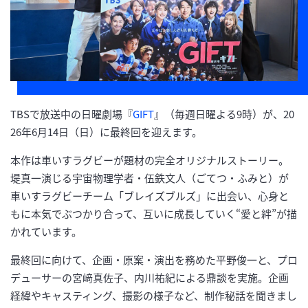
TBSで放送中の日曜劇場『
GIFT
』（毎週日曜よる9時）が、20
26年6月14日（日）に最終回を迎えます。
本作は車いすラグビーが題材の完全オリジナルストーリー。
堤真一演じる宇宙物理学者・伍鉄文人（ごてつ・ふみと）が
車いすラグビーチーム「ブレイズブルズ」に出会い、心身と
もに本気でぶつかり合って、互いに成長していく“愛と絆”が描
かれています。
最終回に向けて、企画・原案・演出を務めた平野俊一と、プロ
デューサーの宮﨑真佐子、内川祐紀による鼎談を実施。企画
経緯やキャスティング、撮影の様子など、制作秘話を聞きまし