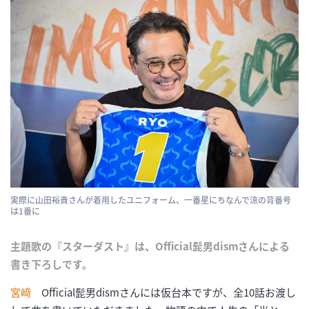
実際に山田裕貴さんが着用したユニフォーム、一番星にちなんで涼の背番号
は1番に
主題歌の『スターダスト』は、Official髭男dismさんによる
書き下ろしです。
宮﨑
Official髭男dismさんには仮台本ですが、全10話お渡し