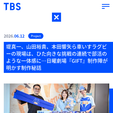
2026.
06.12
Project
堤真一、山田裕貴、本田響矢ら車いすラグビ
ーの現場は、ひた向きな挑戦の連続で部活の
ような一体感に…日曜劇場『GIFT』制作陣が
明かす制作秘話