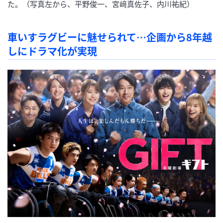
た。（写真左から、平野俊一、宮﨑真佐子、内川祐紀）
車いすラグビーに魅せられて…企画から8年越
しにドラマ化が実現