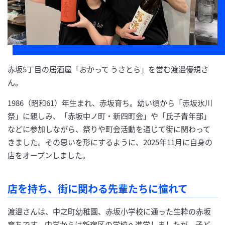
赤坂5丁目の居酒屋「おかって うさとら」を営む渡邉優規さ
ん。
1986（昭和61）年生まれ、赤坂育ち。幼い頃から「赤坂氷川
祭」に親しみ、「赤坂中ノ町・新四町会」や「氏子青年部」
などに参加しながら、祭りや町会活動を通じて街に関わって
きました。その思いを形にするように、2025年11月に自身の
店をオープンしました。
店を持ち、街に関わる先輩たちに憧れて
渡邉さんは、中之町幼稚園、赤坂小学校に通った生粋の赤坂
育ちです。中学からは新宿区の学校へ進学しましたが、子ど