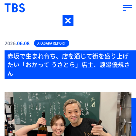
2026.
06.08
AKASAKA REPORT
赤坂で生まれ育ち、店を通じて街を盛り上げ
たい「おかって うさとら」店主、渡邉優規さ
ん